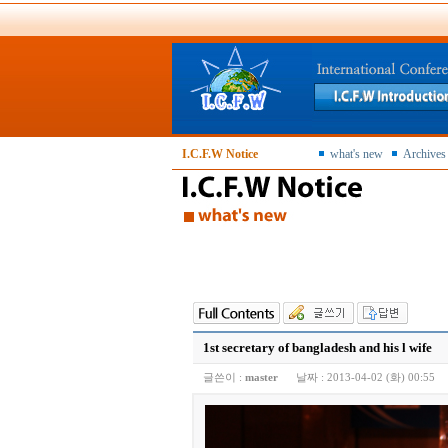
I.C.F.W Notice
what's new
Archives
1st secretary of bangladesh and his l wife
글쓴이 :
master
날짜 :
2013-04-02 (화) 00:55