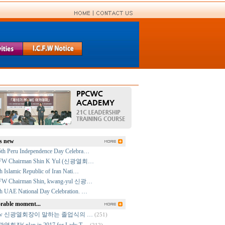
s new
5th Peru Independence Day Celebra…
FW Chairman Shin K Yul (신광열회…
h Islamic Republic of Iran Nati…
FW Chairman Shin, kwang-yul 신광…
h UAE National Day Celebration. …
able moment...
cfw 신광열회장이 말하는 졸업식의 …
(251)