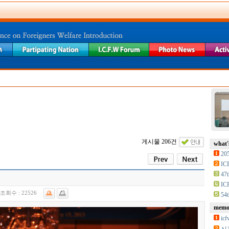
게시물 206건
what'
20
IC
47t
IC
조회수 :
22526
54t
memor
i