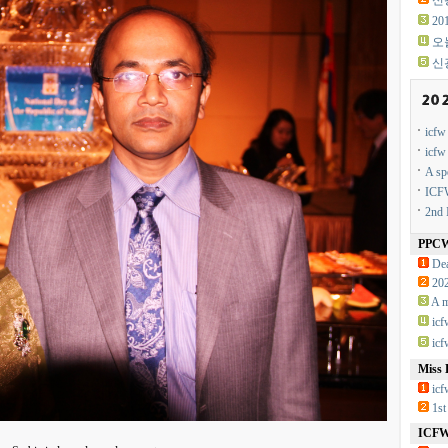
신광
2
오
신
icf
icf
A sp
ICFW
2nd 
PPC
Dea
20
A m
ic
ic
Miss 
icf
1st
ICFW 