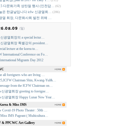
열회장( plan in 2017 for Lady T…
(212)
015 다문화가족 성탄절 행사 (인천답…
(62)
늘은 한글날입니다 icfw 신광열회…
(286)
광열 회장, 다문화사회 발전 위해 …
w 신광열회장의 a special lectur…
w 신광열회장 특별강의 president…
ecial lecture at the korea to…
 International Conference on Fo…
International Migrants Day 2012
WC
r all foreigners who are living …
25,ICFW Chairman Shin, Kwang-Yul&…
essage from the ICFW Chairman on…
fw신광열회장 greeting to foreigne…
fw신광열회장 Happy Lunar New Year…
Korea & Miss IMS
w Covid-19 Photo Theater : 50th …
 Miss IMS Pageant ( Multicultura…
& PPCWC Art Gallery