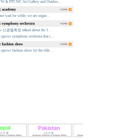
FW & PPCWC Art Gallery and Outdoo…
 academy
ase wait for while, we are organ…
 symphony orchestra
fw 신광열회장 talked about the 1…
 ppcwc symphony orchestra that i…
 fashion show
 ppcwc fashion show for the elde…