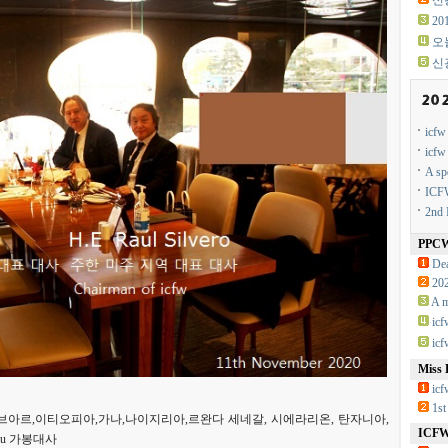
신광
2
오
신
icf
icf
A sp
ICFW
2nd 
PPC
Dea
20
A m
ic
ic
Miss 
icf
1st
티드브아르,이티오피아,가나,나이지리아,르완다 세네갈, 시에라리온, 탄자니아,
ICFW 
gou 가봉대사