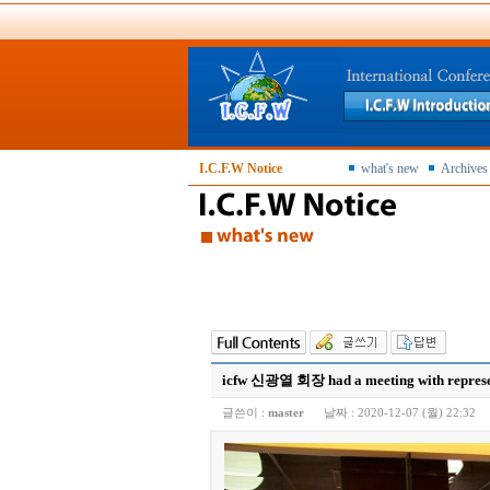
I.C.F.W Notice
what's new
Archives
icfw 신광열 회장 had a meeting with represent
글쓴이 :
master
날짜 :
2020-12-07 (월) 22:32