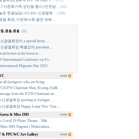
열회장( plan in 2017 for Lady T…
(212)
015 다문화가족 성탄절 행사 (인천답…
(62)
늘은 한글날입니다 icfw 신광열회…
(286)
광열 회장, 다문화사회 발전 위해 …
w 신광열회장의 a special lectur…
w 신광열회장 특별강의 president…
ecial lecture at the korea to…
 International Conference on Fo…
International Migrants Day 2012
WC
r all foreigners who are living …
25,ICFW Chairman Shin, Kwang-Yul&…
essage from the ICFW Chairman on…
fw신광열회장 greeting to foreigne…
fw신광열회장 Happy Lunar New Year…
Korea & Miss IMS
w Covid-19 Photo Theater : 50th …
 Miss IMS Pageant ( Multicultura…
& PPCWC Art Gallery