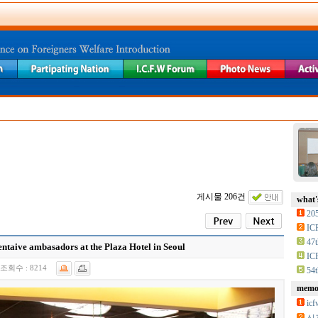
게시물 206건
what'
20
IC
47t
aive ambasadors at the Plaza Hotel in Seoul
IC
조회수 :
8214
54t
memor
i