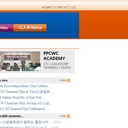
s new
5th Peru Independence Day Celebra…
FW Chairman Shin K Yul (신광열회…
h Islamic Republic of Iran Nati…
FW Chairman Shin, kwang-yul 신광…
h UAE National Day Celebration. …
able moment...
cfw 신광열회장이 말하는 졸업식의 …
(251)