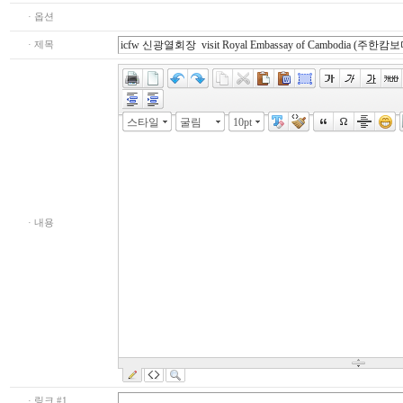
· 옵션
· 제목
스타일
굴림
10pt
· 내용
· 링크 #1