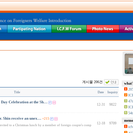
게시물 206건
what'
20
Title
Date
Inquiry
IC
47t
 Day Celebration at the Sh…
12-31
9822
IC
54t
. Shin receive an unex…
+215
memor
12-18
9709
invited to a Christmas lunch by a member of foreign coupie's comp
i