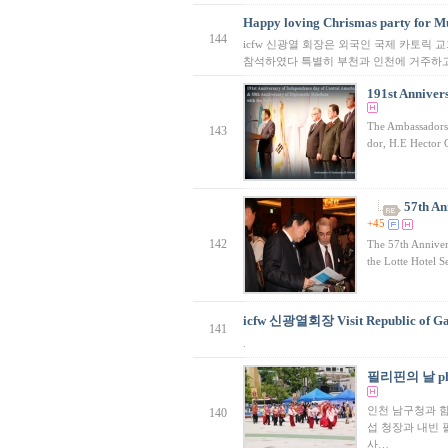
Happy loving Chrismas party for Mul
144
icfw 신광열 회장은 외국인 국제 카토릭 교
참석하였다 특별히 부천과 인천에 거주하고
191st Anniver
The Ambassadors 
143
dor, H.E Hector 
57th An
+45
142
The 57th Anniver
the Lotte Hotel S
icfw 신광열회장 Visit Republic of
141
.
필리핀의 날 ph
인천 남구청과 
140
섭 청장과 내빈 
사…