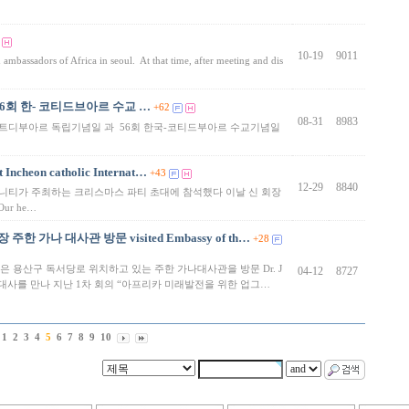
10-19
9011
 ambassadors of Africa in seoul. At that time, after meeting and dis
6회 한- 코티드브아르 수교 …
+62
08-31
8983
코트디부아르 독립기념일 과 56회 한국-코티드부아르 수교기념일
 Incheon catholic Internat…
+43
12-29
8840
커뮤니티가 주최하는 크리스마스 파티 초대에 참석했다 이날 신 회장
r he…
 주한 가나 대사관 방문 visited Embassy of th…
+28
장은 용산구 독서당로 위치하고 있는 주한 가나대사관을 방문 Dr. J
04-12
8727
 가나대사를 만나 지난 1차 회의 “아프리카 미래발전을 위한 업그…
1
2
3
4
5
6
7
8
9
10