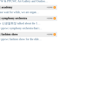
FW & PPCWC Art Gallery and Outdoo…
 academy
ase wait for while, we are organ…
 symphony orchestra
fw 신광열회장 talked about the 1…
 ppcwc symphony orchestra that i…
 fashion show
 ppcwc fashion show for the elde…