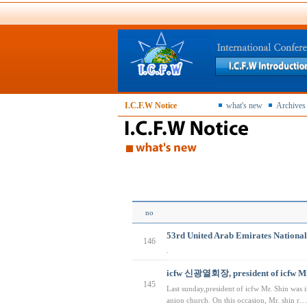
I.C.F.W Notice
what's new
Archives
no
53rd United Arab Emirates National
146
.
icfw 신광열회장, president of icfw Mr
145
Last sunday,president of icfw Mr. Shin was 
anion church. On this occasion, Mr. shin r…