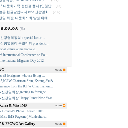
열회장( plan in 2017 for Lady T…
(212)
015 다문화가족 성탄절 행사 (인천답…
(62)
늘은 한글날입니다 icfw 신광열회…
(286)
광열 회장, 다문화사회 발전 위해 …
w 신광열회장의 a special lectur…
w 신광열회장 특별강의 president…
ecial lecture at the korea to…
 International Conference on Fo…
International Migrants Day 2012
WC
r all foreigners who are living …
25,ICFW Chairman Shin, Kwang-Yul&…
essage from the ICFW Chairman on…
fw신광열회장 greeting to foreigne…
fw신광열회장 Happy Lunar New Year…
Korea & Miss IMS
w Covid-19 Photo Theater : 50th …
 Miss IMS Pageant ( Multicultura…
& PPCWC Art Gallery