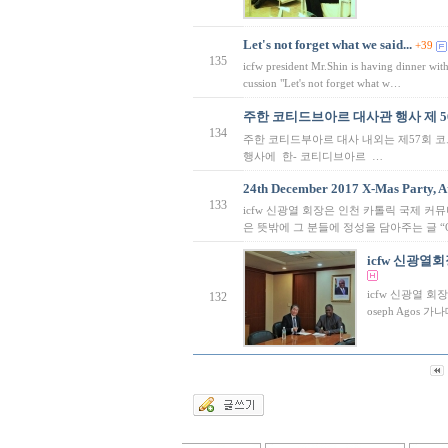
Let's not forget what we said...
+39
135
icfw president Mr.Shin is having dinner with
cussion "Let's not forget what w…
주한 코티드브아르 대사관 행사 제 5
134
주한 코티드부아르 대사 내외는 제57회 
행사에 한- 코티디브아르 …
24th December 2017 X-Mas Party, At
133
icfw 신광열 회장은 인천 카톨릭 국제 
은 뜻밖에 그 분들에 정성을 담아주는 글 “Ou
icfw 신광열회장
icfw 신광열 회
132
oseph Agos