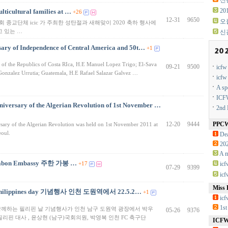
신광
2
ticultural families at …
+26
12-31
9650
오
회 종교단체 icic 가 주최한 성탄절과 새해맞이 2020 축하 행사에
 있는 …
신
sary of Independence of Central America and 50t…
+1
of the Republics of Costa RIca, H.E Manuel Lopez Trigo; El-Sava
09-21
9500
icf
Gonzalez Urrutia; Guatemala, H.E Rafael Salazar Galvez …
icf
A sp
ICFW
niversary of the Algerian Revolution of 1st November …
2nd 
12-20
9444
PPC
sary of the Algerian Revolution was held on 1st November 2011 at
eoul.
Dea
20
A m
 Gabon Embassy 주한 가봉 …
+17
ic
07-29
9399
ic
Miss 
ilippines day 기념행사 인천 도원역에서 22.5.2…
+1
icf
1st
함께하는 필리핀 날 기념행사가 인천 남구 도원역 광장에서 박우
05-26
9376
필리핀 대사 , 윤상현 (남구)국회의원, 박영복 인천 FC 축구단
ICFW 