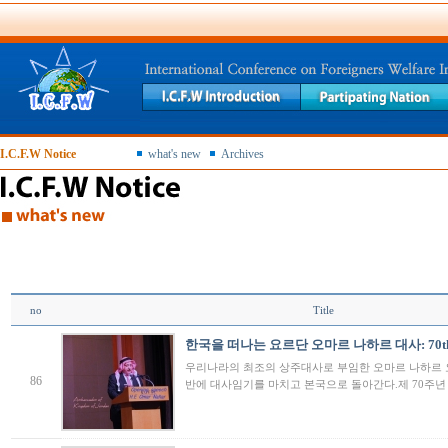
I.C.F.W Notice
what's new
Archives
no
Title
한국을 떠나는 요르단 오마르 나하르 대사: 70th An
우리나라의 최조의 상주대사로 부임한 오마르 나하르 
86
반에 대사임기를 마치고 본국으로 돌아간다.제 70주