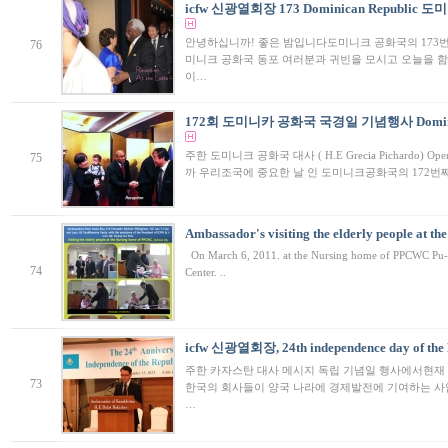
icfw 신광열회장 173 Dominican Republ
안녕하십니까! 좋은 밤입니다도미니크 공화국의 173
76
미니크 공화국 동포 여러분과 귀빈을 모시고 오늘을 함께
이…
172회 도미니카 공화국 국경일 기념행사 Dominica
주한 도미니크 공화국 대사 ( H.E Grecia Pichardo) Op
75
까 우리조국에 중요한 날 인 도미니크공화국의 172번
Ambassador's visiting the elderly people at
On March 6, 2011. at the Nursing home of PPCWC Pu
74
Center. ..
icfw 신광열회장, 24th independence day of the
주한 카자스탄 대사 메시지 독립 기념일 행사에서현재 
73
한국의 회사들이 양국 나라에 경제발전에 기여하는 사
…