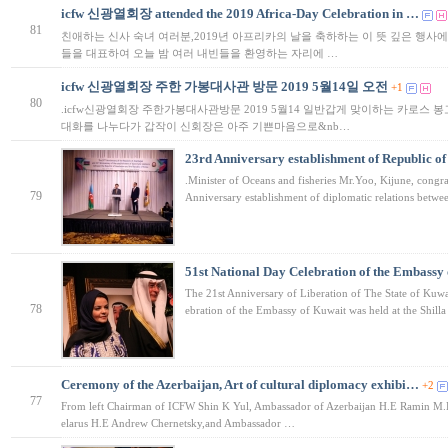
icfw 신광열회장 attended the 2019 Africa-Day Celebration in …
81
친애하는 신사 숙녀 여러분,2019년 아프리카의 날을 축하하는 이 뜻 깊은 행사
들을 대표하여 오늘 밤 여러 내빈들을 환영하는 자리에 …
icfw 신광열회장 주한 가봉대사관 방문 2019 5월14일 오전
+1
80
.icfw신광열회장 주한가봉대사관방문 2019 5월14 일반갑게 맞이하는 카로스 봉
대화를 나누다가 갑작이 신회장은 아주 기쁜마음으로&nb…
23rd Anniversary establishment of Republic of
.Minister of Oceans and fisheries Mr.Yoo, Kijune, congra
79
Anniversary establishment of diplomatic relations betw
51st National Day Celebration of the Embassy
The 21st Anniversary of Liberation of The State of Kuwa
78
ebration of the Embassy of Kuwait was held at the Shill
Ceremony of the Azerbaijan, Art of cultural diplomacy exhibi…
+2
77
From left Chairman of ICFW Shin K Yul, Ambassador of Azerbaijan H.E Ramin M
elarus H.E Andrew Chernetsky,and Ambassador …