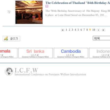
The Celebration of Thailand "84th Birthday 
The "84th Birthday Anniversary of His Majesty King B
72
k place at Lotte Hotel Seoul on Deceember 05, 201…
1
2
3
4
5
6
7
8
9
10