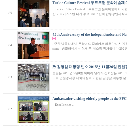
Turkic Culture Festival 투르크권 문화예술제 9
. Turkic Culture Festival 투트크권 문화예술
85
탄 키르키즈스탄 터기 투르크메스탄의 합동공연시작의
45th Anniversary of the Independendce and Na
. 주한 방글라데시 무함마드 줄피카르 라흐만 대사 H.E. Md. 
84
ssage 방글라데시는 현재 중-저소득 국가입니다 202
故 김영삼 대통령 빈소 2015년 11월26일 인
오늘은 2016년 5월8일 어버이 날이다 신회장은 2015 
83
으로 인천광시청 대회의실에 마련된 김영삼 대통령 분
Ambassador visiting elderly people at the P
Excellencies ...
82