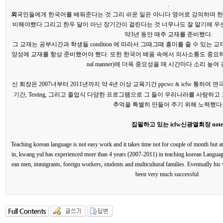
.
외
국인들에게 한국어를 배워준다는 것 그리 쉬운 일은 아니다 영어로 강의하며 한
비해야했다 그리고 한두 달이 아닌 장기간이 걸린다는 것 너무나도 잘 알기에 우
약
3
년 동안 매주 교재를 준비했다
.
그 교재는 공부시간과 학생들
condition
에 따라서 그때그때 흥미를 줄 수 있는 교
양성에 교재를 항상 준비했어야 했다
.
또한 한국어 배움 속에서 의사소통도 중요
nal manner)
에 더욱 중요성을 매 시간마다 소리 높여
신 회장은
2007
녀부터
2011
년까지 약
4
년 이상 교육기간
ppcwc
icfw
통하여 연
&
기간
, Testing,
그리고 졸업식 다양한 프로그램으로 그 들이 우리나라를 사랑하고
추억을 특별히 만들어 주기 위해 노력했다
집필하고 있는
icfw
신광열회장
note
Teaching korean language is not easy work and it takes time not for couple of month but a
in, kwang yul has experienced more than 4 years (2007-2011) in teaching korean Languag
ean men, immigrants, foreign workers, students and multicultural families. Eventually his
been very much successful